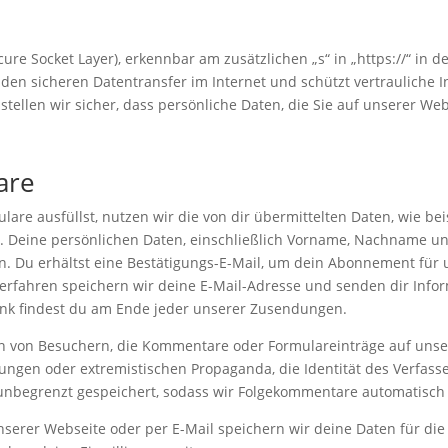
ure Socket Layer), erkennbar am zusätzlichen „s“ in „https://“ in 
 den sicheren Datentransfer im Internet und schützt vertrauliche
ellen wir sicher, dass persönliche Daten, die Sie auf unserer We
are
re ausfüllst, nutzen wir die von dir übermittelten Daten, wie be
ge. Deine persönlichen Daten, einschließlich Vorname, Nachname 
. Du erhältst eine Bestätigungs-E-Mail, um dein Abonnement für u
Verfahren speichern wir deine E-Mail-Adresse und senden dir Inf
ink findest du am Ende jeder unserer Zusendungen.
en von Besuchern, die Kommentare oder Formulareinträge auf unser
igungen oder extremistischen Propaganda, die Identität des Verfas
 unbegrenzt gespeichert, sodass wir Folgekommentare automatisc
serer Webseite oder per E-Mail speichern wir deine Daten für die