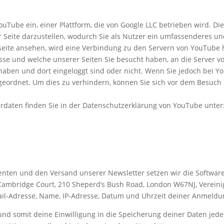
uTube ein, einer Plattform, die von Google LLC betrieben wird. Di
er Seite darzustellen, wodurch Sie als Nutzer ein umfassenderes un
eite ansehen, wird eine Verbindung zu den Servern von YouTube 
esse und welche unserer Seiten Sie besucht haben, an die Server v
aben und dort eingeloggt sind oder nicht. Wenn Sie jedoch bei Y
geordnet. Um dies zu verhindern, können Sie sich vor dem Besuc
daten finden Sie in der Datenschutzerklärung von YouTube unter
nten und den Versand unserer Newsletter setzen wir die Software
 Cambridge Court, 210 Sheperd’s Bush Road, London W67NJ, Vereini
il-Adresse, Name, IP-Adresse, Datum und Uhrzeit deiner Anmeldun
d somit deine Einwilligung in die Speicherung deiner Daten jeder