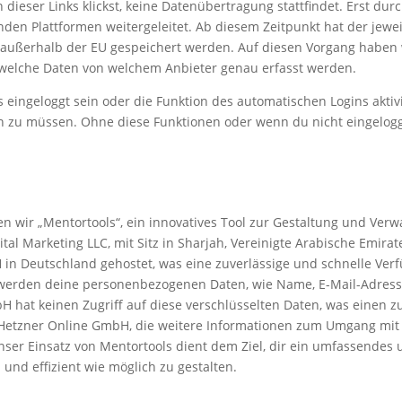
 dieser Links klickst, keine Datenübertragung stattfindet. Erst durc
den Plattformen weitergeleitet. Ab diesem Zeitpunkt hat der jewei
n außerhalb der EU gespeichert werden. Auf diesen Vorgang haben 
welche Daten von welchem Anbieter genau erfasst werden.
s eingeloggt sein oder die Funktion des automatischen Logins akti
u müssen. Ohne diese Funktionen oder wenn du nicht eingeloggt bi
en wir „Mentortools“, ein innovatives Tool zur Gestaltung und Ver
l Marketing LLC, mit Sitz in Sharjah, Vereinigte Arabische Emirate,
in Deutschland gehostet, was eine zuverlässige und schnelle Ver
s werden deine personenbezogenen Daten, wie Name, E-Mail-Adresse
H hat keinen Zugriff auf diese verschlüsselten Daten, was einen z
n Hetzner Online GmbH, die weitere Informationen zum Umgang mit
nser Einsatz von Mentortools dient dem Ziel, dir ein umfassendes 
nd effizient wie möglich zu gestalten.