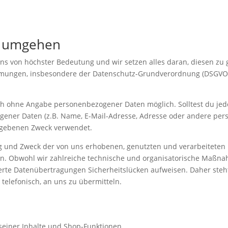
n umgehen
 uns von höchster Bedeutung und wir setzen alles daran, diesen zu
timmungen, insbesondere der Datenschutz-Grundverordnung (DSGV
ich ohne Angabe personenbezogener Daten möglich. Solltest du j
ogener Daten (z.B. Name, E-Mail-Adresse, Adresse oder andere pe
egebenen Zweck verwendet.
g und Zweck der von uns erhobenen, genutzten und verarbeitete
ren. Obwohl wir zahlreiche technische und organisatorische Maß
erte Datenübertragungen Sicherheitslücken aufweisen. Daher steh
 telefonisch, an uns zu übermitteln.
seiner Inhalte und Shop-Funktionen