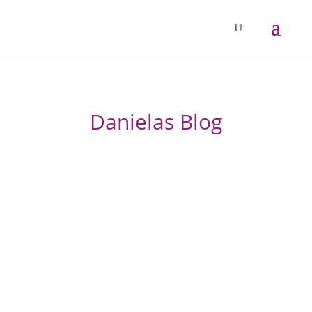
Danielas Blog
Grenzen werden oft mit Strenge und Härte
verwechselt. In Wirklichkeit sind liebevoll