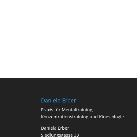
Daniela Erber
Praxis für Mentaltraining,
Konzentrationstraining und Kinesiologie
Daniela Erber
Siedlungsgasse 33